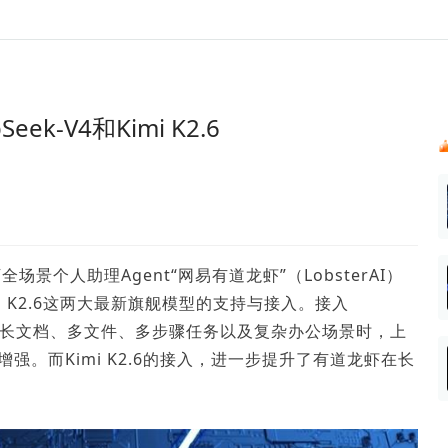
024新榜大会
公众号投放
公众号接单
区域榜
达人变现服务
行业
实现批量高效的私域获客
每一个阅读数都可
账号
听社媒
声音
汇
投
k-V4和Kimi K2.6
MCN机构
北京微信影响力排行榜
中国黄
ank.cn
全平台素人推广
voice.newrank.cn
e.newrank
响力排
青岛财经微信影响力排行榜
体矩阵一站式管
社媒全域声量实时监测、内容
助力品牌
APP社媒推广
体影响力排行
汽车企
提效、智能化分析
智能分析、声誉高效管理
数据，投
辽宁微信影响力排行榜
文旅新媒体营销🌴
竞品跟踪
中国母
贵州微信影响力排行榜
影响力排行榜
行榜
KOL代理投放
景个人助理Agent“网易有道龙虾”（LobsterAI）
湖北微信影响力排行榜
力排行榜
中国体
小红书聚光投放
Kimi K2.6这两大最新旗舰模型的支持与接入。接入
生态发展指数
中国高
虾在应对长文档、多文件、多步骤任务以及复杂办公场景时，上
强。而Kimi K2.6的接入，进一步提升了有道龙虾在长