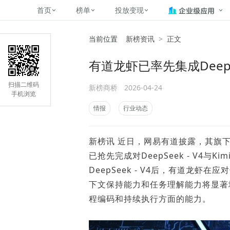
首页
榜单
投放变现
当前位置
新榜资讯
>
正文
新媒体，找新榜
关于新榜
2
榜单
投放变现
新媒体数字资产管理
平台榜
社媒营销推广
管矩阵
NewMedia , NewRank
有道龙虾已率先集成DeepSee
百家号春风计划
覆盖公众号、小红书、抖音等多个
找号做投放，品效加种草
助力企业数字化转型
matrix.newr
榜、达人榜
新媒体平台账号的综合影响力榜单
致力于为品牌方、商家提供一站式
实现内容资产高效的获取与精准管
新榜（上海新榜信息技术股份有限
扫描二维码
新榜商桥
2026-04-24
多平台新媒
（日、周、月）
推广营销服务
理，提升品牌影响力
公司）于2014年11月11日起正式
手机浏览
搜狐视频自媒
理、数字化
运营，目前在上海、北京、成都、
榜
前往
前往
榜单
有赚
情报
行业动态
广州、长沙设有办公室......
字节跳动公益
了解更多
新榜讯 近日，网易有道披露，其旗下全场
快手MCN影响
©
2026
NEWRANK
已抢先完成对DeepSeek - V4与
腾讯公益内容
©
2026
NEWRANK
DeepSeek - V4后，有道龙
下文保持能力和任务理解能力将显著增
程编码和持续执行方面的能力。