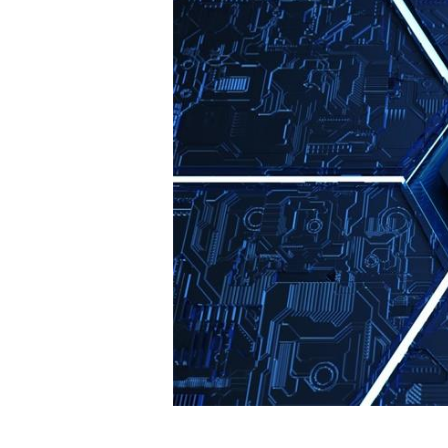
白皮书
增值服务：提供
©
2026
NEWRANK
《2024内容
新榜指数
©
2026
NEWRANK