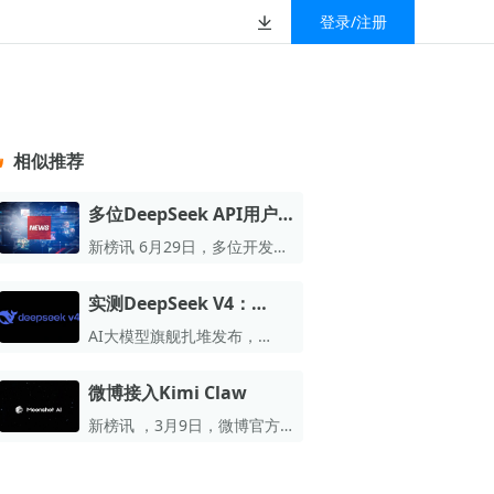
登录/注册
榜
资质&荣誉
以赚钱
放
数据
汇
GEO
数智
金珠宝品牌抖音号影
新榜有赚
.cn
geo.newrank.cn
国家级高新技术企业
相似推荐
行榜
新榜榜单
管理多平台营销投放
洞察品牌在AI回答中的提及，
上海市专精特新企业
找号做投放，品效加种草
业抖音影响力排行榜
放复盘、达人管理、
并行动
多位DeepSeek API用户
权威的新媒体影响力排行榜
确认已收到调价邮件：V4
上海数字广告领军企业
婴亲子微信影响力排
前往体验
新榜讯 6月29日，多位开发者
榜单定制
正式版高峰期价格将翻倍
收到自DeepSeek的升级提醒
上海文化企业十佳
邮件。
实测DeepSeek V4：
育微信影响力排行榜
上海市第五届十佳创业新秀
Agent能力领先开源，3D
AI大模型旗舰扎堆发布，
校微信影响力排行榜
小票翻车，但经典洗车问
北京市文化创意创新创业大赛100强企业
DeepSeek V4到底凭什么？
题终于对了
微博接入Kimi Claw
北京市最具投资价值文化创意企业50强
新榜讯 ，3月9日，微博官方
中国年度创新成长企业100强
正式宣布接入Kimi Claw。
全国内容科技创新创业大赛一等奖