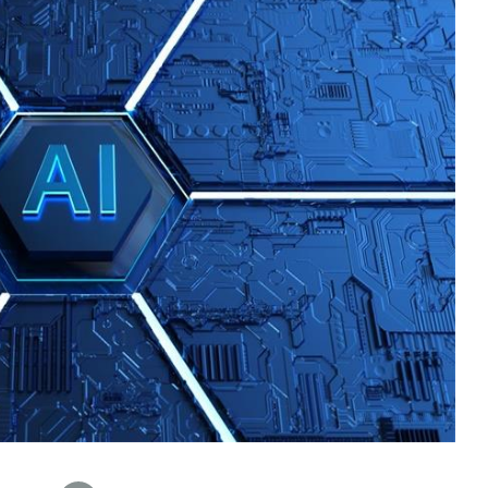
数据生态报告
如体系培训、走访研学、数字大屏、咨询报告、定制API等
产业年度报告》
《内容生态数据报告暨2024展望》
历届新榜大会
新榜介绍