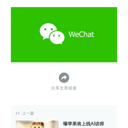
下
分享文章链接
上一篇
曝苹果将上线AI讲师