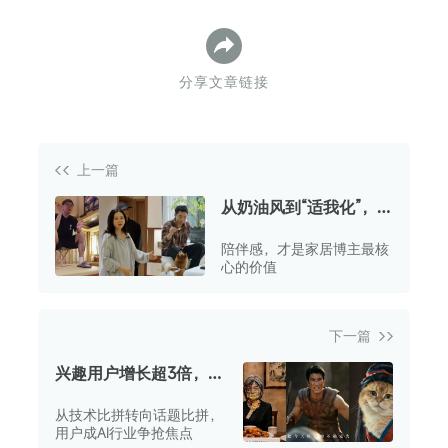
分享文章链接
上一篇
从奶油风到“适我化”，
一个家居博主眼中的赛
陪伴感，才是家居博主最核
道变迁 | 新榜对话
心的价值
下一篇
兴趣用户增长超3倍，年
轻人为什么喜欢在微博
从技术比拼转向话题比拼，
聊AI？
用户成AI行业争抢焦点