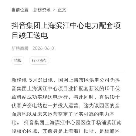
当前位置
新榜资讯
>
正文
抖音集团上海滨江中心电力配套项
相
目竣工送电
新榜商桥
2026-06-01
情报
行业动态
新榜讯 5月31日讯，国网上海市区供电公司为抖
音集团上海滨江中心项目业扩配套新装的10千伏
章树站成功实现送电运行，与此同时，直供10千
伏客户变电站也一并投入运营，这为该园区的全
面落地以及未来运营奠定了坚实可靠的电力基
础。 抖音集团上海滨江中心园区位于杨浦滨江南
段核心区域，其前身是上海船厂旧址，是杨浦区