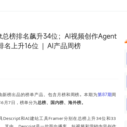
024新榜大会
公众号投放
公众号接单
区域榜
达人变现服务
行业
账号
实现批量高效的私域获客
听社媒
声音
每一个阅读数都可
汇
投
pt总榜排名飙升34位；AI视频创作Agent
MCN机构
北京微信影响力排行榜
中国黄
nk.cn
全平台素人推广
voice.newrank.cn
e.newrank
响力排
榜排名上升16位 | AI产品周榜
青岛财经微信影响力排行榜
体矩阵一站式管
社媒全域声量实时监测、内容
助力品牌
APP社媒推广
体影响力排行
汽车企
提效、智能化分析
智能分析、声誉高效管理
数据，投
辽宁微信影响力排行榜
竞品跟踪
文旅新媒体营销🌴
中国母
贵州微信影响力排行榜
影响力排行榜
行榜
KOL代理投放
湖北微信影响力排行榜
力排行榜
中国体
小红书聚光投放
生态发展指数
中国高
由新榜出品的榜单产品，包含月榜和周榜。本期为
第87期
周
年6月7日
，榜单分为
总榜、国内榜、海外榜。
escript和AI建站工具Framer分别在总榜上升34位和33
中，Descript
是一款
面向播客、短视频和营销内容创作