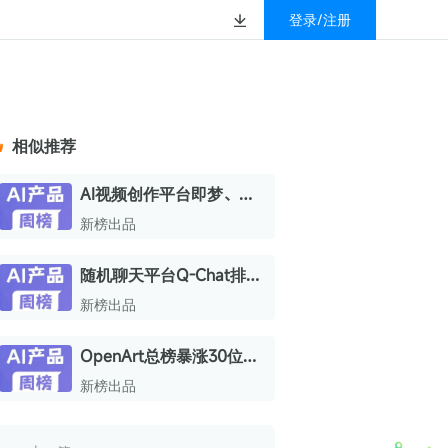
登录/注册
榜
资质&荣誉
以赚钱
放
数据
汇
GEO
数智
金珠宝品牌抖音号影
新榜有赚
.cn
geo.newrank.cn
国家级高新技术企业
相似推荐
行榜
新榜榜单
管理多平台营销投放
洞察品牌在AI回答中的提及，
上海市专精特新企业
找号做投放，品效加种草
业抖音影响力排行榜
放复盘、达人管理、
并行动
AI视频创作平台即梦、可
权威的新媒体影响力排行榜
灵、Pika排名齐升；AI陪
上海数字广告领军企业
婴亲子微信影响力排
前往体验
新榜出品
榜单定制
伴产品Emochi总榜排名上
上海文化企业十佳
升16位 | AI产品周榜
随机聊天平台Q-Chat排名
育微信影响力排行榜
上海市第五届十佳创业新秀
飙升30位；墨刀AI接入阿
新榜出品
校微信影响力排行榜
里QoderWork，排名上升
北京市文化创意创新创业大赛100强企业
18位 | AI产品周榜
OpenArt总榜暴涨30位，
北京市最具投资价值文化创意企业50强
谷歌Antigravity双榜排名
新榜出品
中国年度创新成长企业100强
上升；创客贴AI国内榜飙
升16位 | AI产品周榜
全国内容科技创新创业大赛一等奖