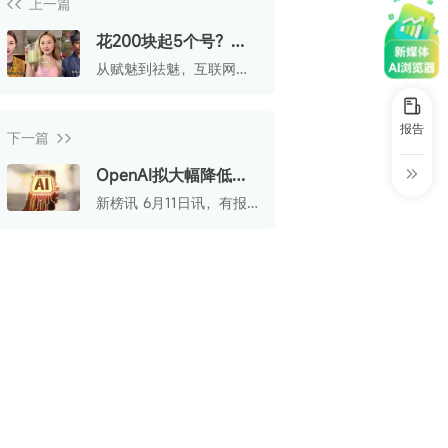
上一篇
30+
1万+
近80亿
中国广告新媒体贡献年度大奖
花200块起5个号？这
服务行业
服务客户
营业额
中国商务广告协会自媒体委员会突出贡献
批博主靠“人设打假”开
从赋魅到祛魅，互联网终
奖
辟新赛道
将回归真实表达
第六届中国国际进口博览会溢出效应论
报告
坛“展品变商品”TOP30服务平台
下一篇
巨量星图最佳合作服务商
OpenAI拟大幅降低
token定价
新榜讯 6月11日讯，有报
巨量引擎&巨量星图默契服务商
道称，为应对主要竞争对
手Anthropic预计推出的类
巨量引擎服务突破合作伙伴
似降价行动、争夺用户，
OpenAI正考虑大幅降低其
巨量星图极致贡献合作伙伴
产品的token收费标准。
小红书蒲公英优质代理商
小红书蒲公英渠道最佳合作代理商
小红书渠道最具影响力合作伙伴
小红书年度增长力商业合作伙伴