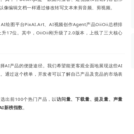
数据生态报告
可以像编辑文档一样通过修改转写文本来剪音频、剪视频。
如体系培训、走访研学、数字大屏、咨询报告、定制API等
产业年度报告》
《内容生态数据报告暨2024展望》
平台PixAI.Art、AI视频创作Agent产品OiiOii总榜排
上升17位。其中，OiiOii刚升级了2.0版本，上线了三大核心
历届新榜大会
新榜介绍
择AI产品的便捷途径。
我们
希望能更
客观全面地展现这些AI
度。
通过这个榜单，开发者可以了解自己产品及竞品的市场表
选出前100个热门产品，以
访问量、下载量、提及量、声量
AI新榜指数
。