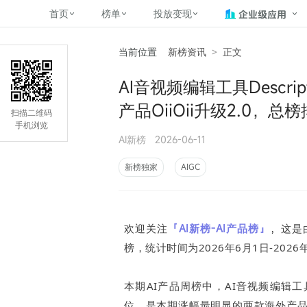
首页
榜单
投放变现
当前位置
新榜资讯
>
正文
新媒体，找新榜
关于新榜
2
榜单
投放变现
新媒体数字资产管理
平台榜
社媒营销推广
管矩阵
NewMedia , NewRank
AI音视频编辑工具Descri
百家号春风计划
覆盖公众号、小红书、抖音等多个
找号做投放，品效加种草
助力企业数字化转型
matrix.newra
榜、达人榜
产品OiiOii升级2.0，总
新媒体平台账号的综合影响力榜单
致力于为品牌方、商家提供一站式
实现内容资产高效的获取与精准管
新榜（上海新榜信息技术股份有限
扫描二维码
多平台新媒
（日、周、月）
推广营销服务
理，提升品牌影响力
公司）于2014年11月11日起正式运
手机浏览
搜狐视频自媒
理、数字化
AI新榜
2026-06-11
营，目前在上海、北京、成都、广
榜
前往
前往
榜单
有赚
州、长沙设有办公室......
字节跳动公益
新榜独家
AIGC
了解更多
快手MCN影响
©
2026
NEWRANK
腾讯公益内容
©
2026
NEWRANK
欢迎关注
「AI新榜-AI产品榜」
，
这是
榜，统计时间为2026年6月1日-2026
本期AI产品周榜中，AI音视频编辑工具D
位，是本期涨幅最明显的两款海外产品。其