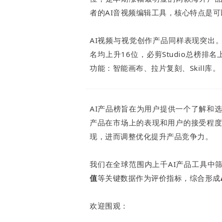
白皮书
者的AI音视频编辑工具，核心特点是
增值服务：提供
©
2026
NEWRANK
《2024内容
AI视频与视觉创作产品同样表现突出。AI绘图
名均上升16位，必剪Studio总榜排名
新榜指数
©
2026
NEWRANK
功能：智能画布、拉片复刻、Skill库。
AI产品榜旨在为用户提供一个了解和选
产品在市场上的表现和用户的接受程
现，进而调整优化提升产品竞争力。
我们在全球范围内上千AI产品工具中筛
值
等关键数据作为评价指标，综合形成
欢迎围观：