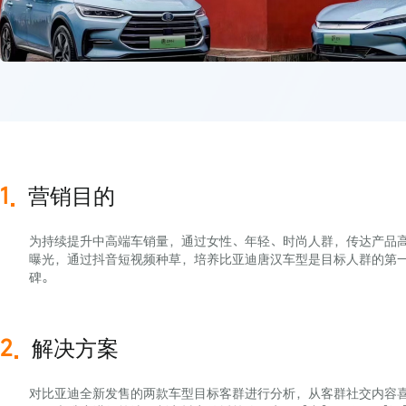
白皮书
增值服务：提供如体系培训
©
2026
NEWRANK
《2024内容产业年度报告
新榜指数
历届新榜大
©
2026
NEWRANK
1
营销目的
为持续提升中高端车销量，通过女性、年轻、时尚人群，传达产品
曝光，通过抖音短视频种草，培养比亚迪唐汉车型是目标人群的第
碑。
2
解决方案
对比亚迪全新发售的两款车型目标客群进行分析，从客群社交内容