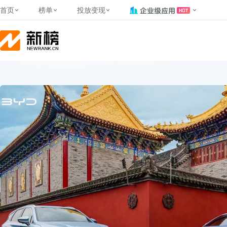
首页
榜单
投放变现
新媒体，找新榜
关于新榜
2024新榜大
公众号
榜单
投放变现
新媒体数字资产管理
平台榜
社媒营销推广
管矩阵
账号
实现批
NewMedia , NewRank
百家号春风计划MCN机构
覆盖公众号、小红书、抖音等多个
找号做投放，品效加种草
助力企业数字化转型
matrix.newrank.cn
全平台
榜、达人榜
新媒体平台账号的综合影响力榜单
致力于为品牌方、商家提供一站式
实现内容资产高效的获取与精准管
新榜（上海新榜信息技术股份有限
多平台新媒体矩阵一站
APP
（日、周、月）
推广营销服务
理，提升品牌影响力
公司）于2014年11月11日起正式运
搜狐视频自媒体影响力排行
理、数字化提效、智能
营，目前在上海、北京、成都、广
榜
前往
前往
榜单
有赚
文旅新
州、长沙设有办公室......
字节跳动公益影响力排行榜
KOL
了解更多
快手MCN影响力排行榜
小红书
©
2026
NEWRANK
腾讯公益内容生态发展指数
©
2026
NEWRANK