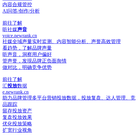
内容合规管控
AI问答/创作/分析
前往了解
听社媒
声音
voice.newrank.cn
社媒全域声量实时监测、内容智能分析、声誉高效管理
看趋势，了解品牌声量
听声音，洞察用户偏好
管声誉，发现品牌正负面舆情
做对比，明确竞争优势
前往了解
汇
投放
数据
e.newrank.cn
助力品牌管理多平台营销投放数据，投放复盘、达人管理、竞
品跟踪
留存投放资产
复盘投放效果
优化投放策略
扩宽行业视角