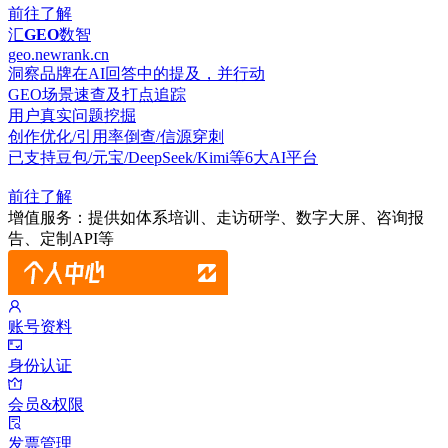
前往了解
汇
GEO
数智
geo.newrank.cn
洞察品牌在AI回答中的提及，并行动
GEO场景速查及打点追踪
用户真实问题挖掘
创作优化/引用率倒查/信源穿刺
已支持豆包/元宝/DeepSeek/Kimi等6大AI平台
前往了解
增值服务：提供如体系培训、走访研学、数字大屏、咨询报
告、定制API等
账号资料
身份认证
会员&权限
发票管理