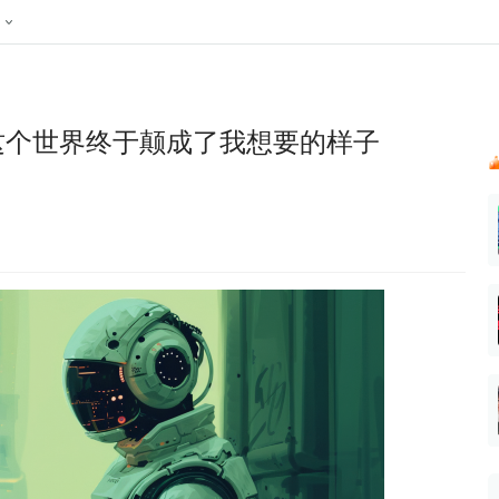
024新榜大会
公众号投放
公众号接单
区域榜
达人变现服务
行业
账号
实现批量高效的私域获客
听社媒
声音
每一个阅读数都可
汇
投
，这个世界终于颠成了我想要的样子
MCN机构
北京微信影响力排行榜
中国黄
nk.cn
全平台素人推广
voice.newrank.cn
e.newrank
响力排
青岛财经微信影响力排行榜
体矩阵一站式管
社媒全域声量实时监测、内容
助力品牌
APP社媒推广
体影响力排行
汽车企
提效、智能化分析
智能分析、声誉高效管理
数据，投
辽宁微信影响力排行榜
竞品跟踪
文旅新媒体营销🌴
中国母
贵州微信影响力排行榜
影响力排行榜
行榜
KOL代理投放
湖北微信影响力排行榜
力排行榜
中国体
小红书聚光投放
生态发展指数
中国高