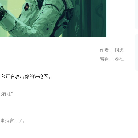
数据生态报告
如体系培训、走访研学、数字大屏、咨询报告、定制API等
产业年度报告》
《内容生态数据报告暨2024展望》
历届新榜大会
新榜介绍
作者 | 阿虎
编辑 | 卷毛
），它正在攻击你的评论区。
没有睡”
同事婚宴上了。