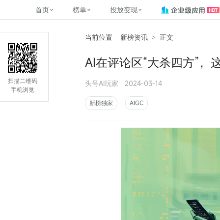
首页
榜单
投放变现
当前位置
新榜资讯
>
正文
新媒体，找新榜
关于新榜
2
榜单
投放变现
新媒体数字资产管理
平台榜
社媒营销推广
管矩阵
NewMedia , NewRank
AI在评论区“大杀四方”
百家号春风计划
覆盖公众号、小红书、抖音等多个
找号做投放，品效加种草
助力企业数字化转型
matrix.newra
榜、达人榜
新媒体平台账号的综合影响力榜单
致力于为品牌方、商家提供一站式
实现内容资产高效的获取与精准管
新榜（上海新榜信息技术股份有限
扫描二维码
头号AI玩家
2024-03-14
多平台新媒
（日、周、月）
推广营销服务
理，提升品牌影响力
公司）于2014年11月11日起正式运
手机浏览
搜狐视频自媒
理、数字化
营，目前在上海、北京、成都、广
榜
前往
前往
榜单
有赚
新榜独家
AIGC
州、长沙设有办公室......
字节跳动公益
了解更多
快手MCN影响
©
2026
NEWRANK
腾讯公益内容
©
2026
NEWRANK