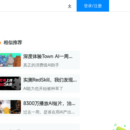
登录/注册
榜
资质&荣誉
以赚钱
放
数据
汇
GEO
数智
金珠宝品牌抖音号影
新榜有赚
.cn
geo.newrank.cn
国家级高新技术企业
相似推荐
行榜
新榜榜单
管理多平台营销投放
洞察品牌在AI回答中的提及，
上海市专精特新企业
找号做投放，品效加种草
业抖音影响力排行榜
放复盘、达人管理、
并行动
深度体验Town AI一周
权威的新媒体影响力排行榜
后，我终于明白为什么硅
上海数字广告领军企业
婴亲子微信影响力排
前往体验
真正的消费级AI助手
榜单定制
谷VC都在推荐它了
上海文化企业十佳
实测RedSkill，我们发现
育微信影响力排行榜
上海市第五届十佳创业新秀
这还不是小红书想要的最
AI能力也开始被种草了
校微信影响力排行榜
终形态
北京市文化创意创新创业大赛100强企业
8300万播放AI短片，治愈
北京市最具投资价值文化创意企业50强
原生家庭；“小狮日记”手
过去一周，是谁在用AI产出爆
中国年度创新成长企业100强
搓AI小黄人，当纸巾盒有
款，或围绕AI创作好玩有趣的
了意识 | AIGC热门精选
内容？欢迎来到“AI新榜”推出
全国内容科技创新创业大赛一等奖
的「AIGC热门精选」栏目。