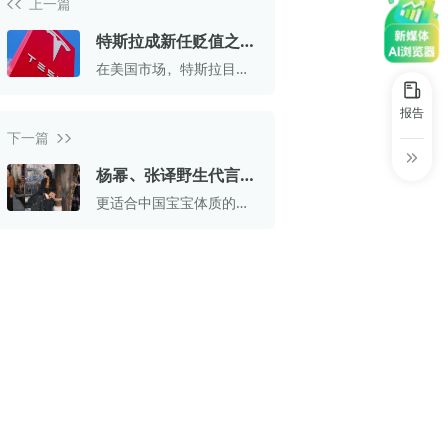
上一篇
30+
1万+
近80亿
中国广告新媒体贡献年度大奖
特斯拉成新任贬值之
服务行业
服务客户
营业额
中国商务广告协会自媒体委员会突出贡献
王，二手车价格一年跌
在美国市场，特斯拉目前
奖
近三成
是所有汽车品牌中二手车
贬值速度最快的品牌，甚
第六届中国国际进口博览会溢出效应论
报告
至远远甩开了以高贬值率
坛“展品变商品”TOP30服务平台
下一篇
著称的玛莎拉蒂和阿尔法
罗密欧。对于那些在高价
巨量星图最佳合作服务商
杨幂、张译野生代言，
位买入特斯拉的消费者来
说，这显然是个坏消息。
一个月卖掉4个亿，揭
更适合中国宝宝体质的公
巨量引擎&巨量星图默契服务商
秘新中式战袍马面裙
主裙
巨量引擎服务突破合作伙伴
巨量星图极致贡献合作伙伴
小红书蒲公英优质代理商
小红书蒲公英渠道最佳合作代理商
小红书渠道最具影响力合作伙伴
小红书年度增长力商业合作伙伴