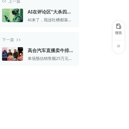
上一篇
30+
1万+
近80亿
中国广告新媒体贡献年度大奖
AI在评论区“大杀四
服务行业
服务客户
营业额
中国商务广告协会自媒体委员会突出贡献
方”，这个世界终于颠
AI来了，我连吐槽都落后
奖
成了我想要的样子
了
第六届中国国际进口博览会溢出效应论
报告
坛“展品变商品”TOP30服务平台
下一篇
巨量星图最佳合作服务商
高合汽车直播卖牛排，
直播带货是落魄大厂的
单场预估销售额25万元，
巨量引擎&巨量星图默契服务商
解药吗？
高合开启直播带货“自救”
巨量引擎服务突破合作伙伴
巨量星图极致贡献合作伙伴
小红书蒲公英优质代理商
小红书蒲公英渠道最佳合作代理商
小红书渠道最具影响力合作伙伴
小红书年度增长力商业合作伙伴