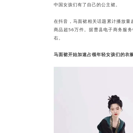
中国女孩们有了自己的公主裙。
白皮书
增值服务：提供
©
2026
NEWRANK
《2024内容
在抖音，马面裙相关话题累计播放量超
商品超56万件。据曹县电子商务服
右。
新榜指数
©
2026
NEWRANK
马面裙开始加速占领年轻女孩们的衣