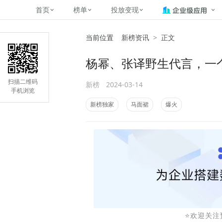
首页
榜单
投放变现
当前位置
新榜资讯
>
正文
新媒体，找新榜
关于新榜
2
榜单
投放变现
新媒体数字资产管理
平台榜
社媒营销推广
管矩阵
NewMedia , NewRank
杨幂、张译野生代言，一
百家号春风计划
覆盖公众号、小红书、抖音等多个
找号做投放，品效加种草
助力企业数字化转型
matrix.newr
榜、达人榜
新媒体平台账号的综合影响力榜单
致力于为品牌方、商家提供一站式
实现内容资产高效的获取与精准管
新榜（上海新榜信息技术股份有限
扫描二维码
新榜
2024-03-14
多平台新媒
（日、周、月）
推广营销服务
理，提升品牌影响力
公司）于2014年11月11日起正式
手机浏览
搜狐视频自媒
理、数字化
运营，目前在上海、北京、成都、
榜
前往
前往
榜单
有赚
新榜独家
马面裙
爆火
广州、长沙设有办公室......
字节跳动公益
了解更多
快手MCN影响
©
2026
NEWRANK
腾讯公益内容
©
2026
NEWRANK
⭐️欢迎关