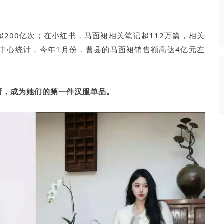
数据生态报告
如体系培训、走访研学、数字大屏、咨询报告、定制API等
产业年度报告》
《内容生态数据报告暨2024展望》
200亿次；在小红书，马面裙相关笔记超112万篇，相关
务中心统计，今年1月份，曹县的马面裙销售额高达4亿元左
历届新榜大会
新榜介绍
橱，成为她们的第一件汉服单品。