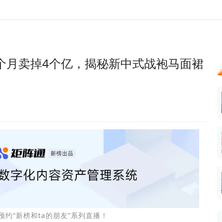
024新榜大会
公众号投放
公众号接单
区域榜
达人变现服务
行业
实现批量高效的私域获客
每一个阅读数都可
账号
听社媒
声音
汇
投
个月卖掉4个亿，揭秘新中式战袍马面裙
MCN机构
北京微信影响力排行榜
中国黄
ank.cn
全平台素人推广
voice.newrank.cn
e.newrank
响力排
青岛财经微信影响力排行榜
体矩阵一站式管
社媒全域声量实时监测、内容
助力品牌
APP社媒推广
体影响力排行
汽车企
提效、智能化分析
智能分析、声誉高效管理
数据，投
辽宁微信影响力排行榜
文旅新媒体营销🌴
竞品跟踪
中国母
贵州微信影响力排行榜
影响力排行榜
行榜
KOL代理投放
湖北微信影响力排行榜
力排行榜
中国体
小红书聚光投放
生态发展指数
中国高
注预约“新榜和ta的朋友”系列直播！