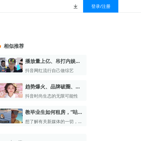
登录/注册
榜
资质&荣誉
以赚钱
放
数据
汇
GEO
数智
金珠宝品牌抖音号影
新榜有赚
.cn
geo.newrank.cn
国家级高新技术企业
相似推荐
行榜
新榜榜单
管理多平台营销投放
洞察品牌在AI回答中的提及，
上海市专精特新企业
找号做投放，品效加种草
业抖音影响力排行榜
放复盘、达人管理、
并行动
播放量上亿、吊打内娱，
权威的新媒体影响力排行榜
陈泽的野生综艺凭什么让
上海数字广告领军企业
婴亲子微信影响力排
前往体验
抖音网红流行自己做综艺
榜单定制
全网催更第二季
上海文化企业十佳
趋势爆火、品牌破圈、创
育微信影响力排行榜
上海市第五届十佳创业新秀
作变现：抖音“粉彩系”的
抖音时尚生态的无限可能性
校微信影响力排行榜
趋势新势能
北京市文化创意创新创业大赛100强企业
教毕业生如何租房，“咕噜
北京市最具投资价值文化创意企业50强
耄”B站一周涨粉超49万；
想了解有关新媒体的一切，请
中国年度创新成长企业100强
邓超到处“借粉”，一个月
关注我们的公众号吧
涨粉1550万 | 涨粉周榜
全国内容科技创新创业大赛一等奖