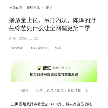
当前位置
新榜资讯
>
正文
播放量上亿、吊打内娱，陈泽的野
相
生综艺凭什么让全网催更第二季
新榜
2026-05-22
新榜独家
OK了老铁们
陈泽
⭐️星标一下新榜，及时了解关于新媒体的一切
三期视频累计点赞量超1688万，抖人有自己的综