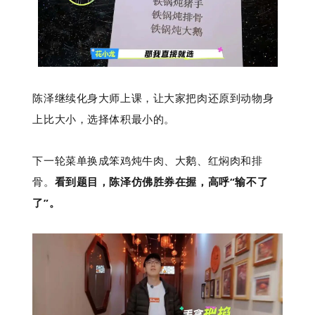
陈泽继续化身大师上课，让大家把肉还原到动物身
上比大小，选择体积最小的。
下一轮菜单换成笨鸡炖牛肉、大鹅、红焖肉和排
骨。
看到题目，陈泽仿佛胜券在握，高呼“输不了
了”。