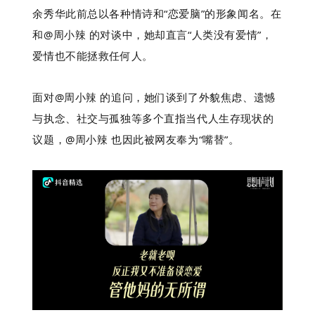
余秀华此前总以各种情诗和“恋爱脑”的形象闻名。在
和@周小辣 的对谈中，她却直言“人类没有爱情”，
爱情也不能拯救任何人。
面对@周小辣 的追问，她们谈到了外貌焦虑、遗憾
与执念、社交与孤独等多个直指当代人生存现状的
议题，@周小辣 也因此被网友奉为“嘴替”。