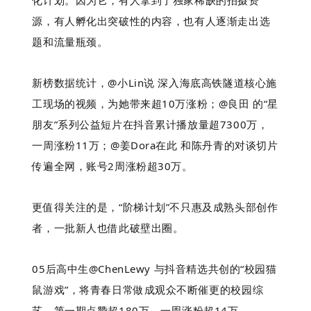
化计划。因为它，有人拿到了独家稀缺的拍摄资
源，有人孵化出突破性的内容，也有人逐渐走出选
题和流量瓶颈。
新榜数据统计，@小Lin说 深入海底高铁隧道核心施
工现场的视频，为她带来超10万涨粉；@良田 的“星
朋友”系列公益短片在抖音累计播放量超7300万，
一周涨粉11万；@姜Dora在此 和陈丹青的对谈切片
传遍全网，账号2周涨粉超30万。
更值得关注的是，“阶梯计划”不只惠及成熟头部创作
者，一批新人也借此破壁出圈。
05后高中生@ChenLewy 与抖音精选共创的“校园猫
鼠游戏”，将青春日常做成观众不断催更的校园综
艺，第一期点赞超180万，一周涨粉超14万。