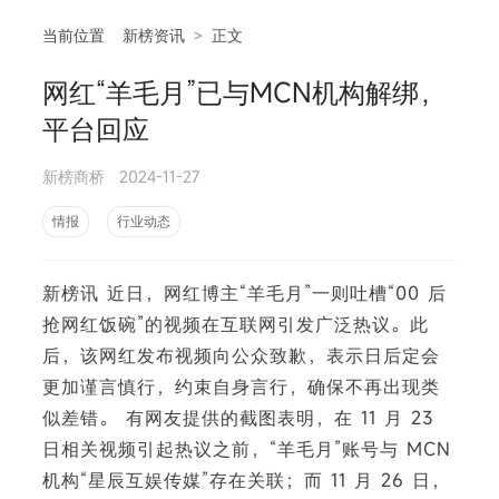
当前位置
新榜资讯
>
正文
网红“羊毛月”已与MCN机构解绑，
相
平台回应
新榜商桥
2024-11-27
情报
行业动态
新榜讯 近日，网红博主“羊毛月”一则吐槽“00 后
抢网红饭碗”的视频在互联网引发广泛热议。此
后，该网红发布视频向公众致歉，表示日后定会
更加谨言慎行，约束自身言行，确保不再出现类
似差错。 有网友提供的截图表明，在 11 月 23
日相关视频引起热议之前，“羊毛月”账号与 MCN
机构“星辰互娱传媒”存在关联；而 11 月 26 日，