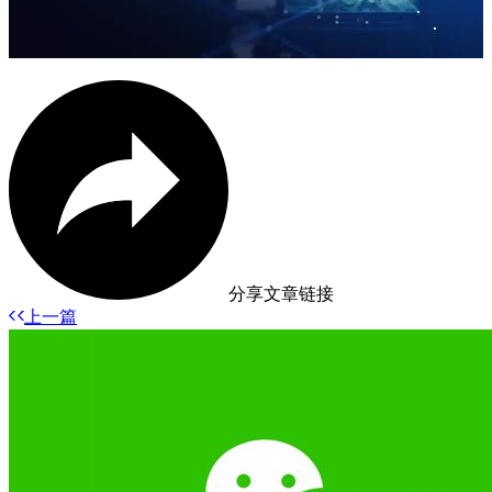
分享文章链接
上一篇