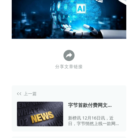
下
分享文章链接
上一篇
字节首款付费网文
App“红烛小说”上线
新榜讯 12月16日讯，近
日，字节悄然上线一款网文
小说App——“红烛小说”。