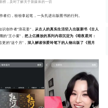
新榜，及时了解关于新媒体的一切
数据生态报告
如体系培训、走访研学、数字大屏、咨询报告、定制API等
产业年度报告》
《内容生态数据报告暨2024展望》
作者们，纷纷拿起笔，一头扎进出版图书的行列。
知识创作者“浪花姜”，
从古人的真实生活切入出版新书《古人
历届新榜大会
新榜介绍
圈的“王小窗”，
把上亿播放的系列内容沉淀为《暗夜星河：
追更的“这个月”，
深入解读张爱玲笔下的人物出版了《照月