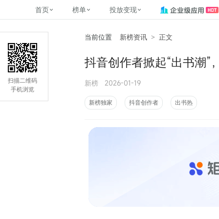
首页
榜单
投放变现
当前位置
新榜资讯
>
正文
新媒体，找新榜
关于新榜
2
榜单
投放变现
新媒体数字资产管理
平台榜
社媒营销推广
管矩阵
NewMedia , NewRank
抖音创作者掀起“出书潮”
百家号春风计划
覆盖公众号、小红书、抖音等多个
找号做投放，品效加种草
助力企业数字化转型
matrix.newra
榜、达人榜
新媒体平台账号的综合影响力榜单
致力于为品牌方、商家提供一站式
实现内容资产高效的获取与精准管
新榜（上海新榜信息技术股份有限
扫描二维码
新榜
2026-01-19
多平台新媒
（日、周、月）
推广营销服务
理，提升品牌影响力
公司）于2014年11月11日起正式运
手机浏览
搜狐视频自媒
理、数字化
营，目前在上海、北京、成都、广
榜
前往
前往
榜单
有赚
新榜独家
抖音创作者
出书热
州、长沙设有办公室......
字节跳动公益
了解更多
快手MCN影响
©
2026
NEWRANK
腾讯公益内容
©
2026
NEWRANK