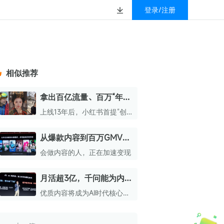
登录/注册
榜
资质&荣誉
以赚钱
放
数据
汇
GEO
数智
金珠宝品牌抖音号影
新榜有赚
.cn
geo.newrank.cn
国家级高新技术企业
相似推荐
行榜
新榜榜单
管理多平台营销投放
洞察品牌在AI回答中的提及，
上海市专精特新企业
找号做投放，品效加种草
业抖音影响力排行榜
放复盘、达人管理、
并行动
拿出百亿流量、百万“年
权威的新媒体影响力排行榜
薪”，小红书喊话新生代创
上海数字广告领军企业
婴亲子微信影响力排
前往体验
上线13年后，小红书首提“创
榜单定制
作者
作社区”
上海文化企业十佳
从爆款内容到百万GMV，
育微信影响力排行榜
上海市第五届十佳创业新秀
小红书如何帮创作者变
会做内容的人，正在加速变现
校微信影响力排行榜
现？
北京市文化创意创新创业大赛100强企业
月活超3亿，千问能为内容
北京市最具投资价值文化创意企业50强
创作者带来什么？
优质内容将成为AI时代核心资
中国年度创新成长企业100强
产
全国内容科技创新创业大赛一等奖