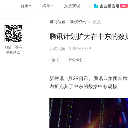
首页
榜单
投放变现
当前位置
新榜资讯
>
正文
新媒体，找新榜
关于新榜
2
榜单
投放变现
新媒体数字资产管理
平台榜
社媒营销推广
管矩阵
NewMedia , NewRank
腾讯计划扩大在中东的数
百家号春风计划
覆盖公众号、小红书、抖音等多个
找号做投放，品效加种草
助力企业数字化转型
matrix.newra
榜、达人榜
新媒体平台账号的综合影响力榜单
致力于为品牌方、商家提供一站式
实现内容资产高效的获取与精准管
新榜（上海新榜信息技术股份有限
扫描二维码
新榜商桥
2026-01-29
多平台新媒
（日、周、月）
推广营销服务
理，提升品牌影响力
公司）于2014年11月11日起正式运
手机浏览
搜狐视频自媒
理、数字化
营，目前在上海、北京、成都、广
榜
前往
前往
榜单
有赚
情报
行业动态
州、长沙设有办公室......
字节跳动公益
了解更多
新榜讯 1月29日讯，腾讯云集团首席
快手MCN影响
©
2026
NEWRANK
内扩充其于中东的数据中心规模。
腾讯公益内容
©
2026
NEWRANK