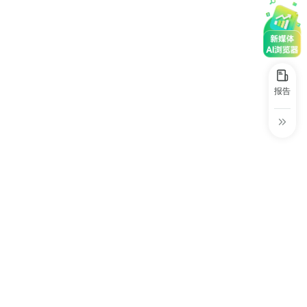
30+
1万+
近80亿
中国广告新媒体贡献年度大奖
服务行业
服务客户
营业额
中国商务广告协会自媒体委员会突出贡献
奖
第六届中国国际进口博览会溢出效应论
坛“展品变商品”TOP30服务平台
报告
巨量星图最佳合作服务商
巨量引擎&巨量星图默契服务商
巨量引擎服务突破合作伙伴
巨量星图极致贡献合作伙伴
小红书蒲公英优质代理商
小红书蒲公英渠道最佳合作代理商
小红书渠道最具影响力合作伙伴
小红书年度增长力商业合作伙伴