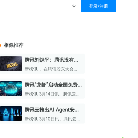
登录/注册
榜
资质&荣誉
以赚钱
放
数据
汇
GEO
数智
金珠宝品牌抖音号影
新榜有赚
.cn
geo.newrank.cn
国家级高新技术企业
相似推荐
行榜
新榜榜单
管理多平台营销投放
洞察品牌在AI回答中的提及，
上海市专精特新企业
找号做投放，品效加种草
业抖音影响力排行榜
放复盘、达人管理、
并行动
腾讯刘炽平：腾讯没有大
权威的新媒体影响力排行榜
裁员计划
上海数字广告领军企业
婴亲子微信影响力排
前往体验
新榜讯 ，在腾讯股东大会
榜单定制
上，针对“腾讯是否会大裁
上海文化企业十佳
员”这一问题，腾讯总裁刘炽
腾讯“龙虾”启动全国免费
育微信影响力排行榜
平作出回应，明确表示腾讯肯
上海市第五届十佳创业新秀
安装计划
定没有大裁员计划，还指出腾
新榜讯 3月14日讯，腾讯云正
校微信影响力排行榜
讯与硅谷公司存在差异。
北京市文化创意创新创业大赛100强企业
式官宣启动腾讯“龙虾”全国免
费安装计划。
腾讯云推出AI Agent安全
北京市最具投资价值文化创意企业50强
中心
新榜讯 3月10日讯，腾讯云正
中国年度创新成长企业100强
式推出AI Agent安全中心，该
中心为企业打造了AI Agent安
全国内容科技创新创业大赛一等奖
全管控平台。