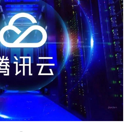
数据生态报告
如体系培训、走访研学、数字大屏、咨询报告、定制API等
产业年度报告》
《内容生态数据报告暨2024展望》
历届新榜大会
新榜介绍