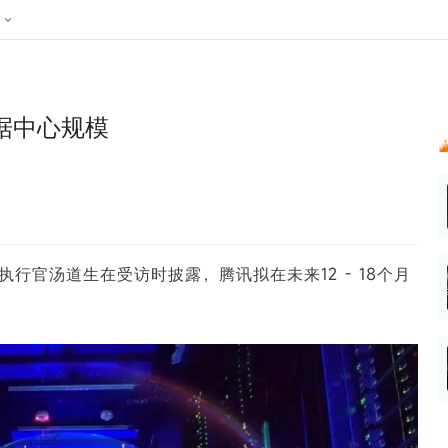
024新榜大会
公众号投放
公众号接单
区域榜
达人变现服务
行业
账号
实现批量高效的私域获客
听社媒
声音
每一个阅读数都可
汇
投
据中心规模
MCN机构
北京微信影响力排行榜
中国黄
nk.cn
全平台素人推广
voice.newrank.cn
e.newrank
响力排
青岛财经微信影响力排行榜
体矩阵一站式管
社媒全域声量实时监测、内容
助力品牌
APP社媒推广
体影响力排行
汽车企
提效、智能化分析
智能分析、声誉高效管理
数据，投
辽宁微信影响力排行榜
竞品跟踪
文旅新媒体营销🌴
中国母
贵州微信影响力排行榜
影响力排行榜
行榜
KOL代理投放
执行官汤道生在受访时披露，腾讯拟在未来12 - 18个月
湖北微信影响力排行榜
力排行榜
中国体
小红书聚光投放
生态发展指数
中国高