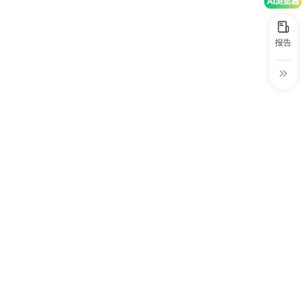
30+
1万+
近80亿
中国广告新媒体贡献年度大奖
服务行业
服务客户
营业额
中国商务广告协会自媒体委员会突出贡献
报告
奖
第六届中国国际进口博览会溢出效应论
坛“展品变商品”TOP30服务平台
巨量星图最佳合作服务商
巨量引擎&巨量星图默契服务商
巨量引擎服务突破合作伙伴
巨量星图极致贡献合作伙伴
小红书蒲公英优质代理商
小红书蒲公英渠道最佳合作代理商
小红书渠道最具影响力合作伙伴
小红书年度增长力商业合作伙伴