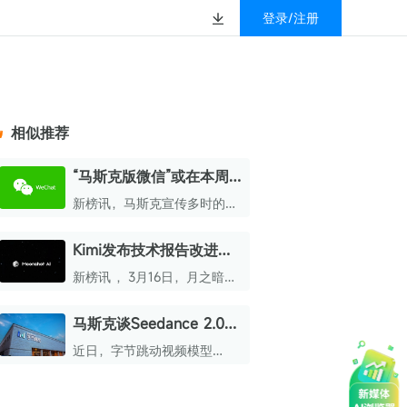
登录/注册
榜
资质&荣誉
以赚钱
放
数据
汇
GEO
数智
金珠宝品牌抖音号影
新榜有赚
.cn
geo.newrank.cn
国家级高新技术企业
相似推荐
行榜
新榜榜单
管理多平台营销投放
洞察品牌在AI回答中的提及，
上海市专精特新企业
找号做投放，品效加种草
业抖音影响力排行榜
放复盘、达人管理、
并行动
“马斯克版微信”或在本周
权威的新媒体影响力排行榜
五上线
上海数字广告领军企业
婴亲子微信影响力排
前往体验
新榜讯，马斯克宣传多时的通
榜单定制
讯软件XChat预计于4月17日在
上海文化企业十佳
苹果App Store上架。
Kimi发布技术报告改进模
育微信影响力排行榜
上海市第五届十佳创业新秀
型结构，马斯克称“令人印
新榜讯 ，3月16日，月之暗面
校微信影响力排行榜
象深刻”
北京市文化创意创新创业大赛100强企业
Kimi发布技术报告，对大模型
核心结构残差连接进行重新设
马斯克谈Seedance 2.0，
北京市最具投资价值文化创意企业50强
计。
称模型发展速度快
近日，字节跳动视频模型
中国年度创新成长企业100强
Seedance 2.0火到海外。
全国内容科技创新创业大赛一等奖