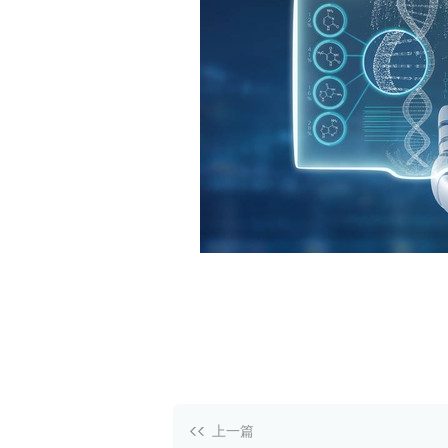
白皮书
增值服务：提供
©
2026
NEWRANK
《2024内容
新榜指数
©
2026
NEWRANK
上一篇