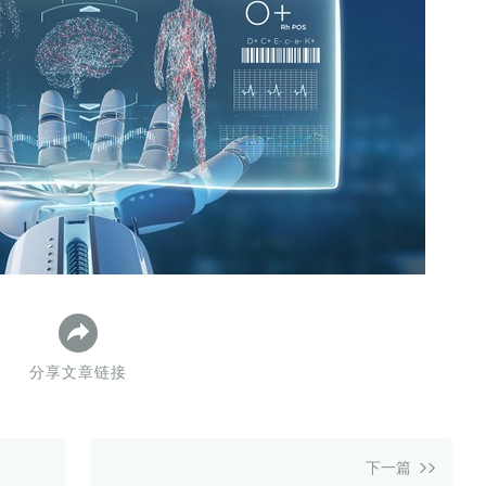
数据生态报告
如体系培训、走访研学、数字大屏、咨询报告、定制API等
产业年度报告》
《内容生态数据报告暨2024展望》
历届新榜大会
新榜介绍
分享文章链接
下一篇