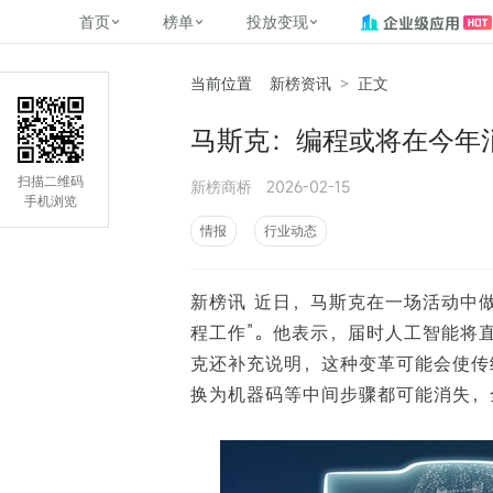
首页
榜单
投放变现
当前位置
新榜资讯
>
正文
新媒体，找新榜
关于新榜
2
榜单
投放变现
新媒体数字资产管理
平台榜
社媒营销推广
管矩阵
NewMedia , NewRank
马斯克：编程或将在今年
百家号春风计划
覆盖公众号、小红书、抖音等多个
找号做投放，品效加种草
助力企业数字化转型
matrix.newra
榜、达人榜
新媒体平台账号的综合影响力榜单
致力于为品牌方、商家提供一站式
实现内容资产高效的获取与精准管
新榜（上海新榜信息技术股份有限
扫描二维码
新榜商桥
2026-02-15
多平台新媒
（日、周、月）
推广营销服务
理，提升品牌影响力
公司）于2014年11月11日起正式运
手机浏览
搜狐视频自媒
理、数字化
营，目前在上海、北京、成都、广
榜
前往
前往
榜单
有赚
情报
行业动态
州、长沙设有办公室......
字节跳动公益
了解更多
新榜讯 近日，马斯克在一场活动中
快手MCN影响
©
2026
NEWRANK
程工作”。他表示，届时人工智能将
腾讯公益内容
©
2026
NEWRANK
克还补充说明，这种变革可能会使传
换为机器码等中间步骤都可能消失，