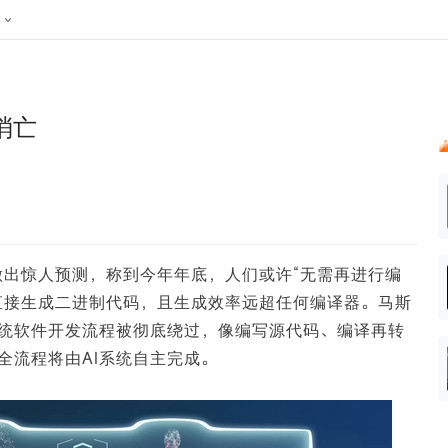
024新榜大会
公众号投放
公众号接单
区域榜
达人变现服务
行业
账号
实现批量高效的私域获客
听社媒
声音
每一个阅读数都可
汇
投
消亡
MCN机构
北京微信影响力排行榜
中国黄
nk.cn
全平台素人推广
voice.newrank.cn
e.newrank
响力排
青岛财经微信影响力排行榜
体矩阵一站式管
社媒全域声量实时监测、内容
助力品牌
APP社媒推广
体影响力排行
汽车企
提效、智能化分析
智能分析、声誉高效管理
数据，投
辽宁微信影响力排行榜
竞品跟踪
文旅新媒体营销🌴
中国母
贵州微信影响力排行榜
影响力排行榜
行榜
KOL代理投放
做出惊人预测，称到今年年底，人们或许“无需再进行编
湖北微信影响力排行榜
力排行榜
中国体
小红书聚光投放
直接生成二进制代码，且生成效率远超任何编译器。马斯
生态发展指数
中国高
统软件开发流程被彻底绕过，像编写源代码、编译再转
全流程将由AI系统自主完成。