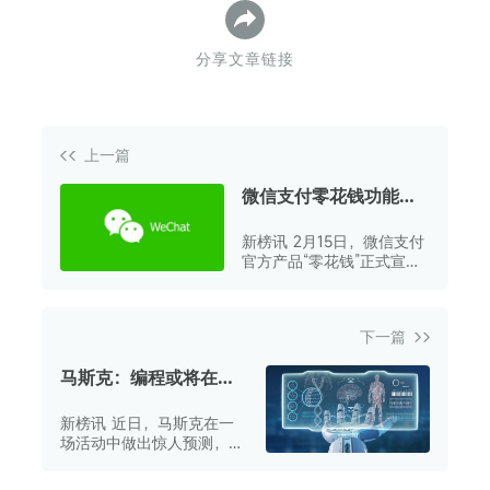
分享文章链接
上一篇
微信支付零花钱功能支
持儿童手表收红包，日
新榜讯 2月15日，微信支付
限额1000元
官方产品“零花钱”正式宣
布，支持小朋友通过儿童手
表收取红包，同时新增多名
家长管理功能。
下一篇
马斯克：编程或将在今
年消亡
新榜讯 近日，马斯克在一
场活动中做出惊人预测，称
到今年年底，人们或许“无
需再进行编程工作”。