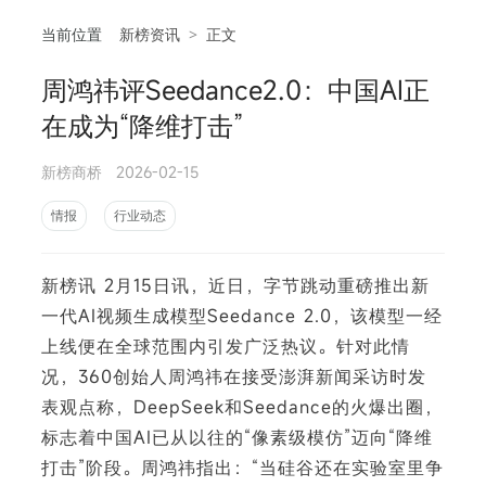
当前位置
新榜资讯
>
正文
周鸿祎评Seedance2.0：中国AI正
相
在成为“降维打击”
新榜商桥
2026-02-15
情报
行业动态
新榜讯 2月15日讯，近日，字节跳动重磅推出新
一代AI视频生成模型Seedance 2.0，该模型一经
上线便在全球范围内引发广泛热议。针对此情
况，360创始人周鸿祎在接受澎湃新闻采访时发
表观点称，DeepSeek和Seedance的火爆出圈，
标志着中国AI已从以往的“像素级模仿”迈向“降维
打击”阶段。周鸿祎指出：“当硅谷还在实验室里争