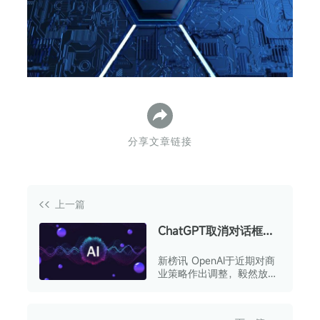
下
分享文章链接
上一篇
ChatGPT取消对话框直
接购物功能
新榜讯 OpenAI于近期对商
业策略作出调整，毅然放弃
了让用户在ChatGPT聊天窗
口内直接完成购物的既定计
划。