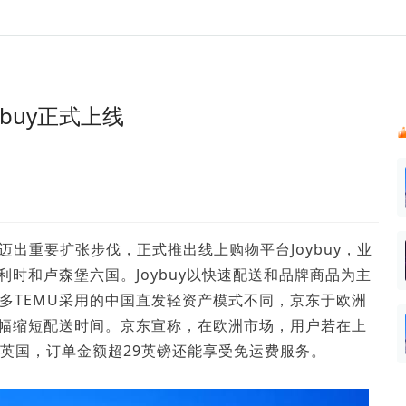
024新榜大会
公众号投放
公众号接单
区域榜
达人变现服务
行业
实现批量高效的私域获客
每一个阅读数都可
账号
听社媒
声音
汇
投
buy正式上线
MCN机构
北京微信影响力排行榜
中国黄
ank.cn
全平台素人推广
voice.newrank.cn
e.newrank
响力排
青岛财经微信影响力排行榜
体矩阵一站式管
社媒全域声量实时监测、内容
助力品牌
APP社媒推广
体影响力排行
汽车企
提效、智能化分析
智能分析、声誉高效管理
数据，投
辽宁微信影响力排行榜
文旅新媒体营销🌴
竞品跟踪
中国母
贵州微信影响力排行榜
影响力排行榜
行榜
KOL代理投放
迈出重要扩张步伐，正式推出线上购物平台Joybuy，业
湖北微信影响力排行榜
力排行榜
中国体
小红书聚光投放
时和卢森堡六国。Joybuy以快速配送和品牌商品为主
生态发展指数
中国高
及拼多多TEMU采用的中国直发轻资产模式不同，京东于欧洲
幅缩短配送时间。京东宣称，在欧洲市场，用户若在上
在英国，订单金额超29英镑还能享受免运费服务。