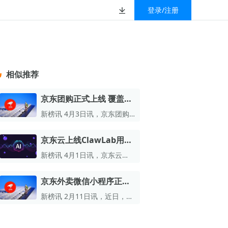
登录/注册
榜
资质&荣誉
以赚钱
放
数据
汇
GEO
数智
金珠宝品牌抖音号影
新榜有赚
.cn
geo.newrank.cn
国家级高新技术企业
相似推荐
行榜
新榜榜单
管理多平台营销投放
洞察品牌在AI回答中的提及，
上海市专精特新企业
找号做投放，品效加种草
业抖音影响力排行榜
放复盘、达人管理、
并行动
京东团购正式上线 覆盖百
权威的新媒体影响力排行榜
城百万门店
上海数字广告领军企业
婴亲子微信影响力排
前往体验
新榜讯 4月3日讯，京东团购
榜单定制
今日正式上线，全国首批百城
上海文化企业十佳
百万家餐饮门店开启试运营。
京东云上线ClawLab用户
育微信影响力排行榜
上海市第五届十佳创业新秀
AI助手
新榜讯 4月1日讯，京东云
校微信影响力排行榜
北京市文化创意创新创业大赛100强企业
JoyBuilder模型开发平台今日
正式上线ClawLab用户AI助
京东外卖微信小程序正式
北京市最具投资价值文化创意企业50强
手。
上线
新榜讯 2月11日讯，近日，京
中国年度创新成长企业100强
东外卖微信小程序正式上线。
全国内容科技创新创业大赛一等奖