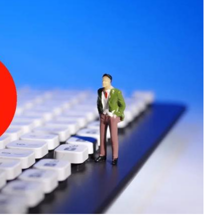
数据生态报告
如体系培训、走访研学、数字大屏、咨询报告、定制API等
产业年度报告》
《内容生态数据报告暨2024展望》
历届新榜大会
新榜介绍