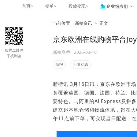
首页
榜单
投放变现
当前位置
新榜资讯
>
正文
新媒体，找新榜
关于新榜
2
榜单
投放变现
新媒体数字资产管理
平台榜
社媒营销推广
管矩阵
NewMedia , NewRank
京东欧洲在线购物平台Joy
百家号春风计划
覆盖公众号、小红书、抖音等多个
找号做投放，品效加种草
助力企业数字化转型
matrix.newr
榜、达人榜
新媒体平台账号的综合影响力榜单
致力于为品牌方、商家提供一站式
实现内容资产高效的获取与精准管
新榜（上海新榜信息技术股份有限
扫描二维码
新榜商桥
2026-03-16
多平台新媒
（日、周、月）
推广营销服务
理，提升品牌影响力
公司）于2014年11月11日起正式
手机浏览
搜狐视频自媒
理、数字化
运营，目前在上海、北京、成都、
榜
前往
前往
榜单
有赚
情报
行业动态
广州、长沙设有办公室......
字节跳动公益
了解更多
新榜讯 3月16日讯，京东在欧洲市场
快手MCN影响
©
2026
NEWRANK
务覆盖英国、德国、法国、荷兰、比利
腾讯公益内容
©
2026
NEWRANK
要特色。与阿里的AliExpress
建立起本地仓储和物流体系，旨在大
午11点前下单，可实现当日配送；