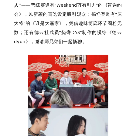
人”
——恋综赛道有“Weekend万有引力”的《盲选约
会》，以新颖的盲选设定吸引观众；搞怪赛道有“屈
大将”的《谁是大赢家》，凭借趣味博弈环节圈粉无
数；还有德云社成员“烧饼DYS”制作的慢综《德云
dyun》，邀请师兄弟们一起畅聊。