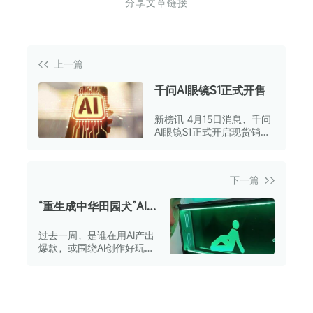
分享文章链接
上一篇
千问AI眼镜S1正式开售
新榜讯 4月15日消息，千问
AI眼镜S1正式开启现货销
售。
下一篇
“重生成中华田园犬”AI动
画走红B站，单条播放近
过去一周，是谁在用AI产出
千万；安全出口小人跑
爆款，或围绕AI创作好玩有
了？“非日常Vlog”引百
趣的内容？欢迎来到“AI新
万网友围观 | AIGC热门
榜”推出的「AIGC热门精
精选
选」栏目。