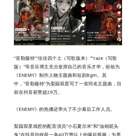
“音勒薇特”“佳佳四个土（写歌版本）”“raze（写歌
版）”等音乐博主充分发挥自己的音乐才华，纷纷为
《ENEMY》制作人物主题曲和短剧Bgm。其
中，“音勒薇特”为梨园双星写了一首同名主题曲，目
前在抖音获赞超29万。
《ENEMY》的热播还带火了不少幕后工作人员。
梨园双星戏腔的配音演员“小石夏尔米”和“油焖屁头
兔”在抖音均收获一条40万赞以上的爆款视频；为男