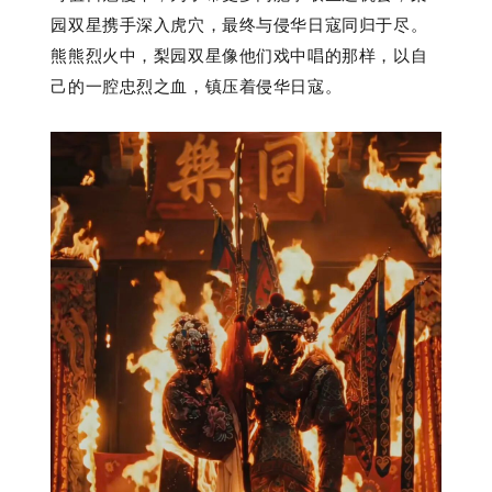
园双星携手深入虎穴，最终与侵华日寇同归于尽。
熊熊烈火中，梨园双星像他们戏中唱的那样，以自
己的一腔忠烈之血，镇压着侵华日寇。