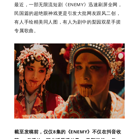
最近，一部无限流短剧《ENEMY》迅速刷屏全网，
民国篇的超绝眼神戏更是引发大批网友跟风二创，
有人手绘精美同人图，有人为剧中的梨园双星手搓
下
专属歌曲。
截至发稿前，仅仅8集的《ENEMY》不仅在抖音收