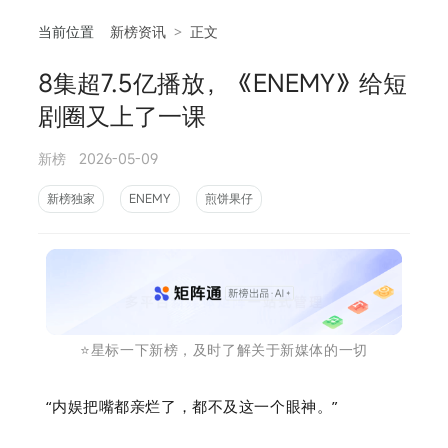
当前位置
新榜资讯
>
正文
8集超7.5亿播放，《ENEMY》给短
相
剧圈又上了一课
新榜
2026-05-09
新榜独家
ENEMY
煎饼果仔
⭐️星标一下新榜，及时了解关于新媒体的一切
“内娱把嘴都亲烂了，都不及这一个眼神。”