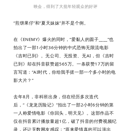
映会，得到了大批年轻观众的好评
“煎饼果仔”和“夏天妹妹”并不是个例。
在《ENEMY》爆火的同时，“爱黏人的圆子____”也
拍出了一部1小时36分钟的中式恐怖无限流电影
《吉时已到》。无公司、无投资、无AI，但《吉时
已到》却在抖音获赞超565万。一条获赞17万的留
言写道：“AI时代，你给我手搓一部一个多小时的电
影大片？”
去年8月，非科班出身，但在经历多次迭代
后，“《龙龙历险记》”拍出了一部2小时6分钟的第
一人称爱情电影
《你回头，明天见》
。这部作品不
仅在抖音累计播放量超1亿，破了抖音的付费视频纪
录，还让无数网友感叹：“原来爱情真的可以演出