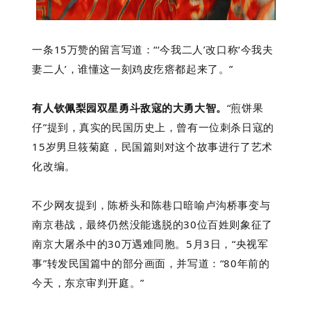
一条15万赞的留言写道：“‘今我二人’改口称‘今我夫
妻二人’，谁懂这一刻鸡皮疙瘩都起来了。”
有人钦佩梨园双星勇斗敌寇的大勇大智。
“煎饼果
仔”提到，真实的民国历史上，曾有一位刺杀日寇的
15岁男旦筱菊庭，民国篇则对这个故事进行了艺术
化改编。
不少网友提到，陈桥头和陈巷口暗喻卢沟桥事变与
南京巷战，最终仍然没能逃脱的30位百姓则象征了
南京大屠杀中的30万遇难同胞。5月3日，“央视军
事”转发民国篇中的部分画面，并写道：“80年前的
今天，东京审判开庭。”