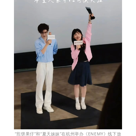
“煎饼果仔”和“夏天妹妹”在杭州举办《ENEMY》线下放