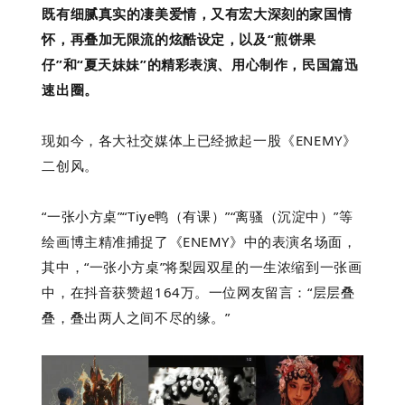
既有细腻真实的凄美爱情，又有宏大深刻的家国情
怀，再叠加无限流的炫酷设定，以及“煎饼果
仔”和“夏天妹妹”的精彩表演、用心制作，民国篇迅
速出圈。
现如今，各大社交媒体上已经掀起一股《ENEMY》
二创风。
“一张小方桌”“Tiye鸭（有课）”“离骚（沉淀中）”等
绘画博主精准捕捉了《ENEMY》中的表演名场面，
其中，“一张小方桌”将梨园双星的一生浓缩到一张画
中，在抖音获赞超164万。一位网友留言：“层层叠
叠，叠出两人之间不尽的缘。”