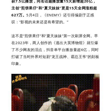
获7.5亿播放，同名话题播放量15天新增超20亿，
主创“煎饼果仔”和“夏天妹妹”更是15天全网涨粉超
627万。
5月4日，《ENEMY》还引得编剧于正感
叹：“影视的未来还是有希望的。”
这不是“煎饼果仔”和“夏天妹妹”第一次刷屏全网。早
在2023年，两人创作的
《逃出大英博物馆》
就引爆
了不少网友的泪点，抖音单平台播放量超6亿，同时
打破了当时外界对短剧“龙王战神、霸总王爷”的刻板
印象。