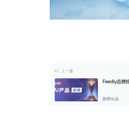
白皮书
增值服务：提供
©
2026
NEWRANK
《2024内容
新榜指数
©
2026
NEWRANK
上一篇
Feedly总
涨38位；“A
定”成热门现
新榜出品
测工具Zero
升25位 | A
周榜