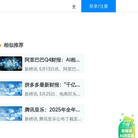
登录/注册
榜
资质&荣誉
以赚钱
放
数据
汇
GEO
数智
金珠宝品牌抖音号影
新榜有赚
.cn
geo.newrank.cn
国家级高新技术企业
相似推荐
行榜
新榜榜单
管理多平台营销投放
洞察品牌在AI回答中的提及，
上海市专精特新企业
找号做投放，品效加种草
业抖音影响力排行榜
放复盘、达人管理、
并行动
阿里巴巴Q4财报：AI相关
权威的新媒体影响力排行榜
产品季度收入89.71亿元
上海数字广告领军企业
婴亲子微信影响力排
前往体验
新榜讯 5月13日讯，阿里巴巴
榜单定制
Q4财报新鲜出炉，数据显
上海文化企业十佳
示，AI相关产品季度收入达
拼多多最新财报：“千亿扶
育微信影响力排行榜
89.71亿元，年化收入成功突破
上海市第五届十佳创业新秀
持”投入一周年，全年营收
358亿元。
新榜讯 3月25日，电商巨头拼
校微信影响力排行榜
同比增长10%
北京市文化创意创新创业大赛100强企业
多多公布最新财报，数据显示
其第四季度及全年营收均实现
腾讯音乐：2025年全年总
北京市最具投资价值文化创意企业50强
增长。
收入329亿元，同比增长
新榜讯 腾讯音乐公布了截至
中国年度创新成长企业100强
15.8%
2025年12月31日的第四季度
及全年未经审计财务业绩。
全国内容科技创新创业大赛一等奖