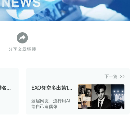
数据生态报告
如体系培训、走访研学、数字大屏、咨询报告、定制API等
产业年度报告》
《内容生态数据报告暨2024展望》
历届新榜大会
新榜介绍
分享文章链接
下一篇
榜排名暴
EXO凭空多出第13
I鉴
位成员？全网疯传
这届网友，流行用AI
象，检
的AI造星闹剧有多
给自己造偶像
GPT上
魔幻
I产品