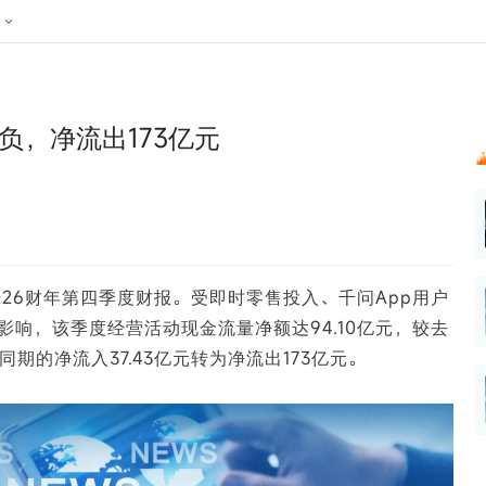
024新榜大会
公众号投放
公众号接单
区域榜
达人变现服务
行业
账号
实现批量高效的私域获客
听社媒
声音
每一个阅读数都可
汇
投
负，净流出173亿元
MCN机构
北京微信影响力排行榜
中国黄
nk.cn
全平台素人推广
voice.newrank.cn
e.newrank
响力排
青岛财经微信影响力排行榜
体矩阵一站式管
社媒全域声量实时监测、内容
助力品牌
APP社媒推广
体影响力排行
汽车企
提效、智能化分析
智能分析、声誉高效管理
数据，投
辽宁微信影响力排行榜
竞品跟踪
文旅新媒体营销🌴
中国母
贵州微信影响力排行榜
影响力排行榜
行榜
KOL代理投放
2026财年第四季度财报。受即时零售投入、千问App用户
湖北微信影响力排行榜
力排行榜
中国体
小红书聚光投放
响，该季度经营活动现金流量净额达94.10亿元，较去
生态发展指数
中国高
期的净流入37.43亿元转为净流出173亿元。