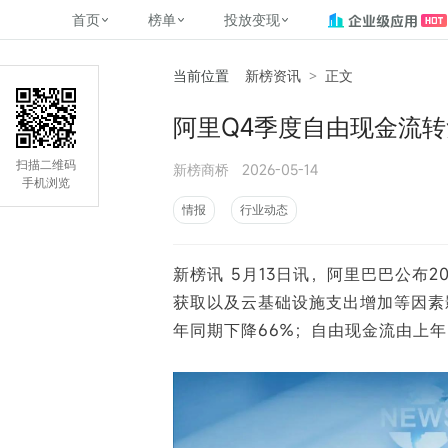
首页
榜单
投放变现
当前位置
新榜资讯
>
正文
新媒体，找新榜
关于新榜
2
榜单
投放变现
新媒体数字资产管理
平台榜
社媒营销推广
管矩阵
NewMedia , NewRank
阿里Q4季度自由现金流转
百家号春风计划
覆盖公众号、小红书、抖音等多个
找号做投放，品效加种草
助力企业数字化转型
matrix.newra
榜、达人榜
新媒体平台账号的综合影响力榜单
致力于为品牌方、商家提供一站式
实现内容资产高效的获取与精准管
新榜（上海新榜信息技术股份有限
扫描二维码
新榜商桥
2026-05-14
多平台新媒
（日、周、月）
推广营销服务
理，提升品牌影响力
公司）于2014年11月11日起正式运
手机浏览
搜狐视频自媒
理、数字化
营，目前在上海、北京、成都、广
榜
前往
前往
榜单
有赚
情报
行业动态
州、长沙设有办公室......
字节跳动公益
了解更多
新榜讯 5月13日讯，阿里巴巴公布
快手MCN影响
©
2026
NEWRANK
获取以及云基础设施支出增加等因素影
腾讯公益内容
©
2026
NEWRANK
年同期下降66%；自由现金流由上年同