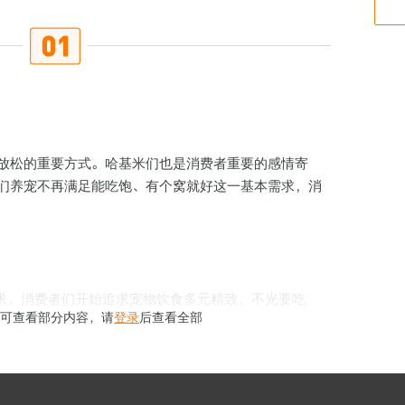
放松的重要方式。哈基米们也是消费者重要的感情寄
们养宠不再满足能吃饱、有个窝就好这一基本需求，消
需求，消费者们开始追求宠物饮食多元精致，不光要吃
仅可查看部分内容，请
登录
后查看全部
健康。
ort/detail/421