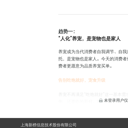
趋势一：
“人化”养宠，是宠物也是家人
养宠成为当代消费者自我调节、自我
托，是宠物也是家人。今天的消费者
费者更愿意为品质养宠买单。
告别吃饱就好，宠食升级
养宠不再满足“吃饱就好”这一基本
未登录用户
饱，还要吃的新鲜、吃的丰富、吃得
原文链接
https://www.newrank.cn/rep
上海新榜信息技术股份有限公司