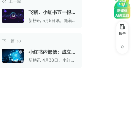
上一篇
30+
1万+
近80亿
中国广告新媒体贡献年度大奖
飞猪、小红书五一报
服务行业
服务客户
营业额
中国商务广告协会自媒体委员会突出贡献
告：69%用户基于兴趣
新榜讯 5月5日讯，随着五
奖
决定目的地
一假期正式结束，飞猪与
小红书联合发布《五一出
第六届中国国际进口博览会溢出效应论
报告
行趋势报告》。
坛“展品变商品”TOP30服务平台
下一篇
巨量星图最佳合作服务商
小红书内部信：成立AI
一级部门Dots，柯南
新榜讯 4月30日，小红书
巨量引擎&巨量星图默契服务商
出任总裁
发布全员内部信，官宣开
启新一轮组织升级。
巨量引擎服务突破合作伙伴
巨量星图极致贡献合作伙伴
小红书蒲公英优质代理商
小红书蒲公英渠道最佳合作代理商
小红书渠道最具影响力合作伙伴
小红书年度增长力商业合作伙伴