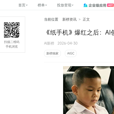
首页
榜单
投放变现
当前位置
新榜资讯
>
正文
新媒体，找新榜
关于新榜
2
榜单
投放变现
新媒体数字资产管理
平台榜
社媒营销推广
管矩阵
NewMedia , NewRank
《纸手机》爆红之后：AI
百家号春风计划
覆盖公众号、小红书、抖音等多个
找号做投放，品效加种草
助力企业数字化转型
matrix.newra
榜、达人榜
新媒体平台账号的综合影响力榜单
致力于为品牌方、商家提供一站式
实现内容资产高效的获取与精准管
新榜（上海新榜信息技术股份有限
扫描二维码
AI新榜
2026-04-30
多平台新媒
（日、周、月）
推广营销服务
理，提升品牌影响力
公司）于2014年11月11日起正式运
手机浏览
搜狐视频自媒
理、数字化
营，目前在上海、北京、成都、广
榜
前往
前往
榜单
有赚
新榜独家
AIGC
州、长沙设有办公室......
字节跳动公益
了解更多
快手MCN影响
©
2026
NEWRANK
腾讯公益内容
©
2026
NEWRANK