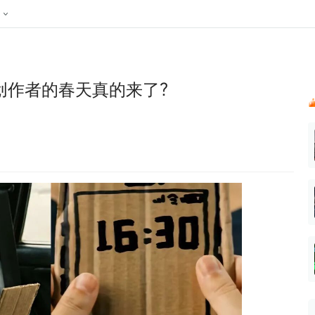
024新榜大会
公众号投放
公众号接单
区域榜
达人变现服务
行业
账号
实现批量高效的私域获客
听社媒
声音
每一个阅读数都可
汇
投
创作者的春天真的来了？
MCN机构
北京微信影响力排行榜
中国黄
nk.cn
全平台素人推广
voice.newrank.cn
e.newrank
响力排
青岛财经微信影响力排行榜
体矩阵一站式管
社媒全域声量实时监测、内容
助力品牌
APP社媒推广
体影响力排行
汽车企
提效、智能化分析
智能分析、声誉高效管理
数据，投
辽宁微信影响力排行榜
竞品跟踪
文旅新媒体营销🌴
中国母
贵州微信影响力排行榜
影响力排行榜
行榜
KOL代理投放
湖北微信影响力排行榜
力排行榜
中国体
小红书聚光投放
生态发展指数
中国高