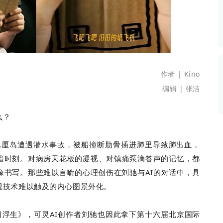
数据生态报告
如体系培训、走访研学、数字大屏、咨询报告、定制API等
产业年度报告》
《内容生态数据报告暨2024展望》
历届新榜大会
新榜介绍
作者 | Kino
编辑 | 张洁
么？
在巴厘岛遭遇潜水事故，被船撞断肋骨插进肺里导致肺出血，
暗时刻。对病房天花板的凝视、对镇痛泵滴答声的记忆，都
像书写。那些难以言喻的心理创伤在刘驰与AI的对话中，具
视技术难以触及的内心图景外化。
七日浮生》，可灵AI创作者刘驰也因此拿下第十六届北京国际