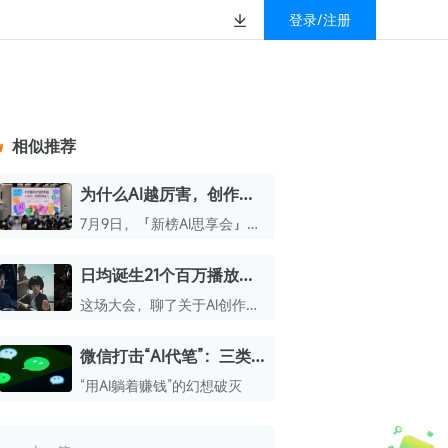
登录/注册
榜
资质&荣誉
以赚钱
放
数据
汇
GEO
数智
金珠宝品牌抖音号影
新榜有赚
.cn
geo.newrank.cn
国家级高新技术企业
相似推荐
行榜
新榜榜单
管理多平台营销投放
洞察品牌在AI回答中的提及，
上海市专精特新企业
找号做投放，品效加种草
业抖音影响力排行榜
放复盘、达人管理、
并行动
为什么AI越厉害，创作者
权威的新媒体影响力排行榜
也越值钱？ |「新榜AI思
上海数字广告领军企业
婴亲子微信影响力排
前往体验
7月9日，「新榜AI思享会」精
榜单定制
享会」北京站精华
选集锦
上海文化企业十佳
日均诞生21个百万播放视
育微信影响力排行榜
上海市第五届十佳创业新秀
频，创作者如何赶上“AI内
这场大会，聊了关于AI创作者
校微信影响力排行榜
容爆发元年”？
北京市文化创意创新创业大赛100强企业
的内容、变现和未来
微信打击“AI代笔”：三类
北京市最具投资价值文化创意企业50强
行为或将封号，创作者如
“用AI躺着赚钱”的幻想破灭
中国年度创新成长企业100强
何避雷？
全国内容科技创新创业大赛一等奖