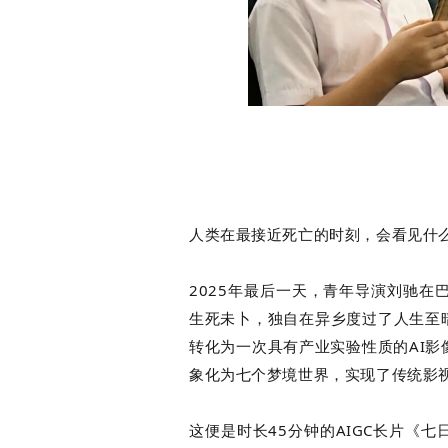
白皮书
增值服务：提供
©
2026
NEWRANK
《2024内容
新榜指数
©
2026
NEWRANK
人类在最接近死亡的时刻，会看见什
2025年最后一天，青年导演刘驰
生死未卜，独自在异乡度过了人生至
转化为一次具有产业实验性质的AI影
象化为七个梦境世界，实现了传统影
这便是时长45分钟的AIGC长片《